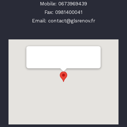
Mobile:
0673969439
Fax:
0981400041
Email:
contact@glsrenov.fr
123 rue François Mitterrand95570
Bouffemont