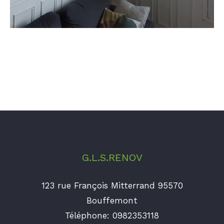
G.L.S.RENOV
123 rue François Mitterrand 95570
Bouffemont
Téléphone:
0982353118